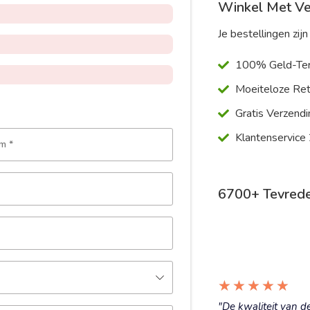
Winkel Met V
Je bestellingen zijn 
100% Geld-Ter
Moeiteloze Ret
Gratis Verzendi
Klantenservice
am
*
6700+ Tevrede
★
★
★
★
★
"De kwaliteit van d