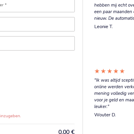
er
*
hebben mij echt ove
een paar maanden e
nieuw. De automatis
Leonie T.
★
★
★
★
★
"Ik was altijd scept
online werden verk
mening volledig ver
voor je geld en maa
leuker."
Wouter D.
einzugeben.
0,00
€