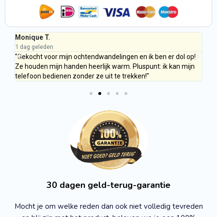
Monique T.
Ge
1 dag geleden
1 d
s er
"Gekocht voor mijn ochtendwandelingen en ik ben er dol op!
"D
Ze houden mijn handen heerlijk warm. Pluspunt: ik kan mijn
mo
telefoon bedienen zonder ze uit te trekken!"
oo
30 dagen geld-terug-garantie
Mocht je om welke reden dan ook niet volledig tevreden