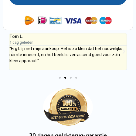
Tom L.
Ra
1 dag geleden
1 d
"Erg blij met mijn aankoop. Het is zo klein dat het nauwelijks
"I
ruimte inneemt, en het beeld is verrassend goed voor zo'n
on
klein apparaat."
me
po
30 dagen geld-terug-garantie