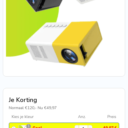
Je Korting
Normaal €120,- Nu €49,97
Kies je kleur
Anz.
Preis
1
Geel
49,97
€