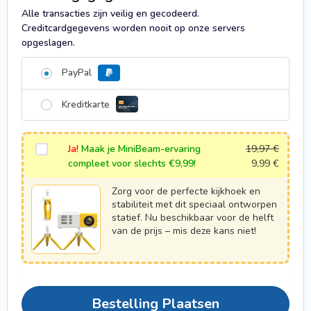
Alle transacties zijn veilig en gecodeerd.
Creditcardgegevens worden nooit op onze servers
opgeslagen.
PayPal
Kreditkarte
Ja!
Maak je MiniBeam-ervaring
19,97
€
compleet voor slechts €9,99!
9,99
€
Zorg voor de perfecte kijkhoek en
stabiliteit met dit speciaal ontworpen
statief. Nu beschikbaar voor de helft
van de prijs – mis deze kans niet!
Bestelling Plaatsen