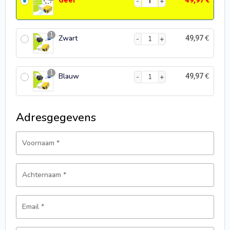
1
Zwart
€
49,97
1
Blauw
€
49,97
Adresgegevens
Voornaam
*
Achternaam
*
Email
*