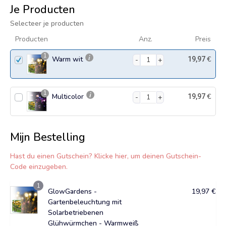
Je Producten
Selecteer je producten
Producten
Anz.
Preis
1
Warm wit
€
19,97
1
Multicolor
€
19,97
Mijn Bestelling
Hast du einen Gutschein? Klicke hier, um deinen Gutschein-
Code einzugeben.
1
GlowGardens -
19,97
€
Gartenbeleuchtung mit
Solarbetriebenen
Glühwürmchen - Warmweiß