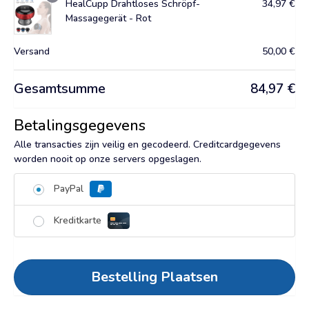
HealCupp Drahtloses Schröpf-
34,97
€
Massagegerät - Rot
Versand
50,00
€
Gesamtsumme
84,97
€
Betalingsgegevens
Alle transacties zijn veilig en gecodeerd. Creditcardgegevens
worden nooit op onze servers opgeslagen.
PayPal
Kreditkarte
Bestelling Plaatsen