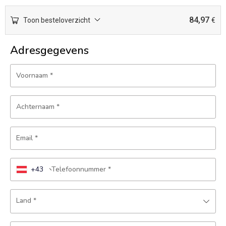
84,97
Toon besteloverzicht
€
Adresgegevens
Voornaam
*
Achternaam
*
Email
*
+43
Telefoonnummer
*
Land
*