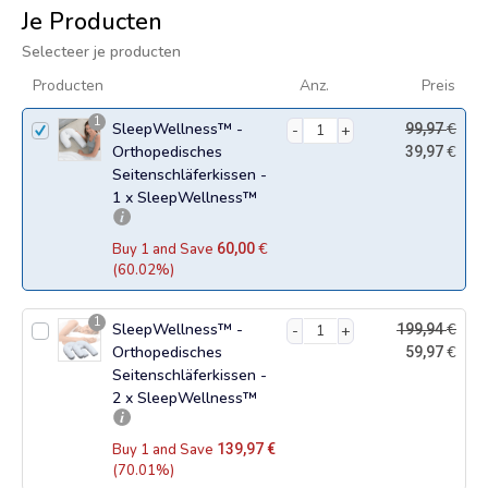
Je Producten
Selecteer je producten
Producten
Anz.
Preis
1
SleepWellness™ -
€
99,97
Orthopedisches
€
39,97
Seitenschläferkissen -
1 x SleepWellness™
€
Buy 1 and Save
60,00
(60.02%)
1
SleepWellness™ -
€
199,94
Orthopedisches
€
59,97
Seitenschläferkissen -
2 x SleepWellness™
Buy 1 and Save
139,97
€
(70.01%)