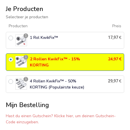
Je Producten
Selecteer je producten
Producten
Preis
1
1 Rol KwikFix™
€
17,97
1
2 Rollen KwikFix™ - 15%
24,97
€
KORTING
1
4 Rollen KwikFix™ - 50%
€
29,97
KORTING (Populairste keuze)
Mijn Bestelling
Hast du einen Gutschein? Klicke hier, um deinen Gutschein-
Code einzugeben.
1