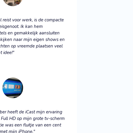
l reist voor werk, is de compacte
reisgenoot. Ik kan hem
ls en gemakkelijk aansluiten
t kijken naar mijn eigen shows en
chten op vreemde plaatsen veel
t idee!"
ber heeft de iCast mijn ervaring
in Full HD op mijn grote tv-scherm
tie was een fluitje van een cent
met mijn iPhone."