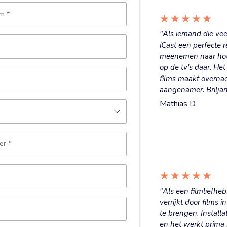
am
*
★
★
★
★
★
"Als iemand die vee
iCast een perfecte 
meenemen naar hote
op de tv's daar. He
films maakt overna
aangenamer. Briljan
Mathias D.
er
*
★
★
★
★
★
"Als een filmliefheb
verrijkt door films 
te brengen. Installa
en het werkt prima 