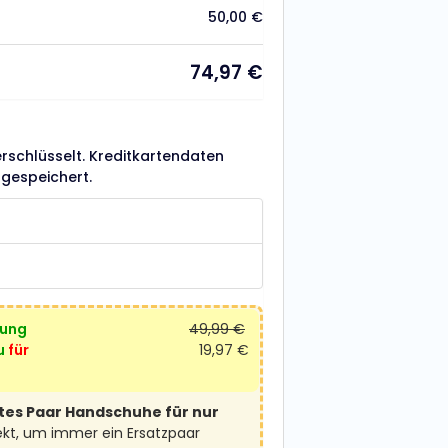
50,00
€
74,97
€
erschlüsselt. Kreditkartendaten
gespeichert.
lung
49,99
€
u
für
19,97
€
ites Paar Handschuhe für nur
ekt, um immer ein Ersatzpaar