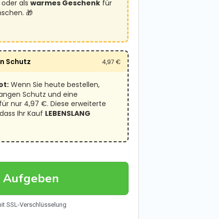
 oder als
warmes Geschenk
für
nschen. 🎁
en Schutz
4,97
€
ot:
Wenn Sie heute bestellen,
langen Schutz und eine
ür nur 4,97 €. Diese erweiterte
dass Ihr Kauf
LEBENSLANG
g Aufgeben
mit SSL-Verschlüsselung