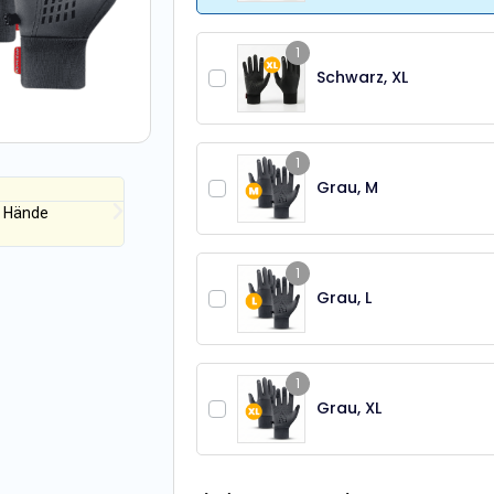
1
Schwarz, XL
1
Grau, M
Stefan D.
e Hände
„Ich war anfangs etwas besorgt wegen der Größe, a
genau – sie passen perfekt.“
1
Grau, L
1
Grau, XL