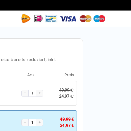
eise bereits reduziert, inkl.
Anz.
Preis
€
49,99
€
24,97
49,99
€
24,97
€