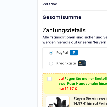
Versand
Gesamtsumme
Zahlungsdetails
Alle Transaktionen sind sicher und v
werden niemals auf unseren Servern 
PayPal
Kreditkarte
Ja!
Fügen Sie meiner Bestel
zwei Paar Handschuhe hinz
nur 14,97 €!
Fügen Sie ein zwe
14,97 € hinzu!
Perf