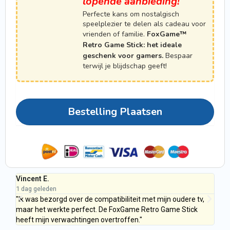
lopende aanbieding!
Perfecte kans om nostalgisch
speelplezier te delen als cadeau voor
vrienden of familie.
FoxGame™
Retro Game Stick: het ideale
geschenk voor gamers.
Bespaar
terwijl je blijdschap geeft!
Bestelling Plaatsen
Vincent E.
Mi
1 dag geleden
1 d
"Ik was bezorgd over de compatibiliteit met mijn oudere tv,
"Al
ng.
maar het werkte perfect. De FoxGame Retro Game Stick
De 
heeft mijn verwachtingen overtroffen."
rea