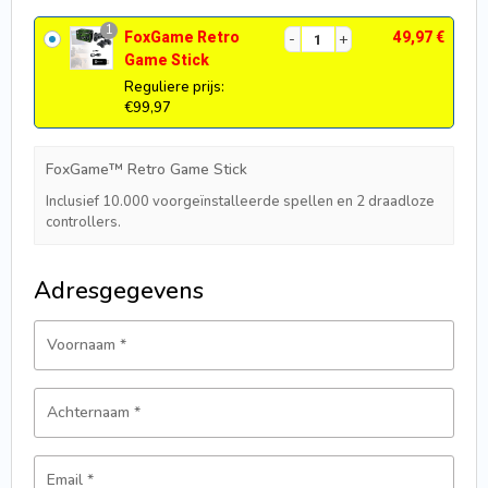
1
FoxGame Retro
49,97
€
Game Stick
Reguliere prijs:
€99,97
FoxGame™ Retro Game Stick
Inclusief 10.000 voorgeïnstalleerde spellen en 2 draadloze
controllers.
Adresgegevens
Voornaam
*
Achternaam
*
Email
*