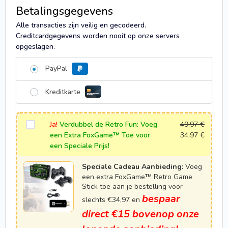
Betalingsgegevens
Alle transacties zijn veilig en gecodeerd.
Creditcardgegevens worden nooit op onze servers
opgeslagen.
PayPal
Kreditkarte
Ja!
Verdubbel de Retro Fun: Voeg
49,97
€
een Extra FoxGame™ Toe voor
34,97
€
een Speciale Prijs!
Speciale Cadeau Aanbieding:
Voeg
een extra FoxGame™ Retro Game
Stick toe aan je bestelling voor
bespaar
slechts €34,97 en
direct €15 bovenop onze