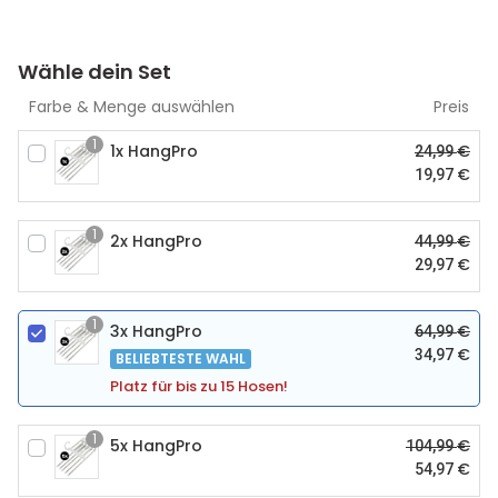
Wähle dein Set
Farbe & Menge auswählen
Preis
1
1x HangPro
€
24,99
€
19,97
1
2x HangPro
€
44,99
€
29,97
1
3x HangPro
€
64,99
€
34,97
BELIEBTESTE WAHL
Platz für bis zu 15 Hosen!
1
5x HangPro
€
104,99
€
54,97