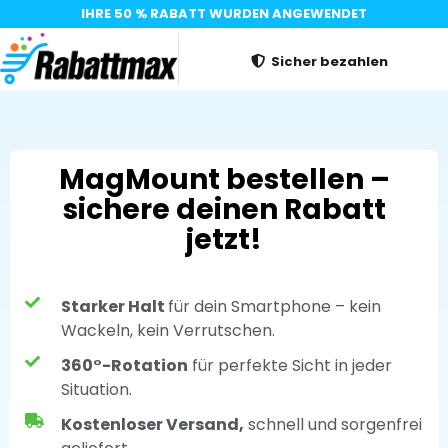
IHRE 50 % RABATT WURDEN ANGEWENDET
Sicher bezahlen
MagMount bestellen –
sichere deinen Rabatt
jetzt!
Starker Halt
für dein Smartphone – kein
Wackeln, kein Verrutschen.
360°-Rotation
für perfekte Sicht in jeder
Situation.
Kostenloser Versand,
schnell und sorgenfrei