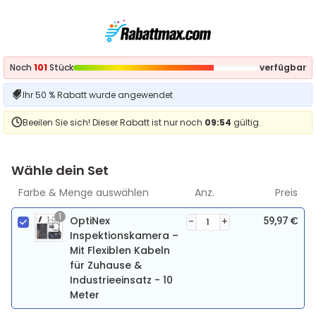
Noch
101
Stück
verfügbar
Ihr 50 % Rabatt wurde angewendet
Beeilen Sie sich! Dieser Rabatt ist nur noch
09:54
gültig.
Wähle dein Set
Farbe & Menge auswählen
Anz.
Preis
1
OptiNex
€
59,97
Inspektionskamera –
Mit Flexiblen Kabeln
für Zuhause &
Industrieeinsatz - 10
Meter