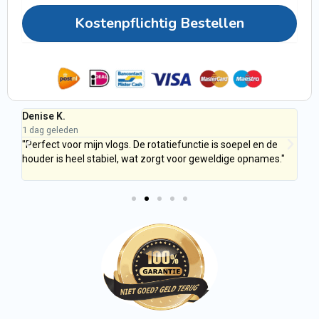
Kostenpflichtig Bestellen
Denise K.
Ca
1 dag geleden
1 d
en
"Perfect voor mijn vlogs. De rotatiefunctie is soepel en de
"M
houder is heel stabiel, wat zorgt voor geweldige opnames."
Qui