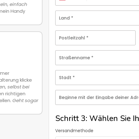
eln, einfach
 mein Handy
Land
*
Postleitzahl
*
Straßenname
*
immer
Stadt
*
alterung klicke
en, selbst bei
en richtigen
Beginne mit der Eingabe deiner Adr
ellen.
Geht sogar
Schritt 3: Wählen Sie 
Versandmethode