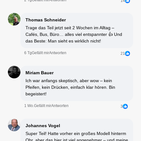
14
Thomas Schneider
Trage das Teil jetzt seit 2 Wochen im Alltag –
Cafés, Bus, Büro… alles viel entspannter 👍 Und
das Beste: Man sieht es wirklich nicht!
6 Tg
Gefällt mir
Antworten
21
Miriam Bauer
Ich war anfangs skeptisch, aber wow – kein
Pfeifen, kein Drücken, einfach klar hören. Bin
begeistert!
1 Wo.
Gefällt mir
Antworten
3
Johannes Vogel
Super Teil! Hatte vorher ein großes Modell hinterm
Ohr, aber das hier ist viel angenehmer – und meine