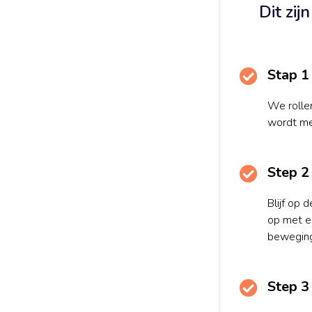
Dit zij
Stap 1
We rolle
wordt met
Step 2
Blijf op 
op met e
beweging
Step 3