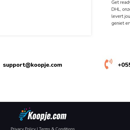
Get read
DHL, onze
levert jo
geniet er
support@koopje.com
+05
Privacy Policy
|
Terms &
Conditions