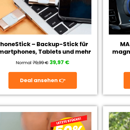
PhoneStick – Backup-Stick für
MA
martphones, Tablets und mehr
magne
39,97 €
Normal
79,99 €
Deal ansehen 👉