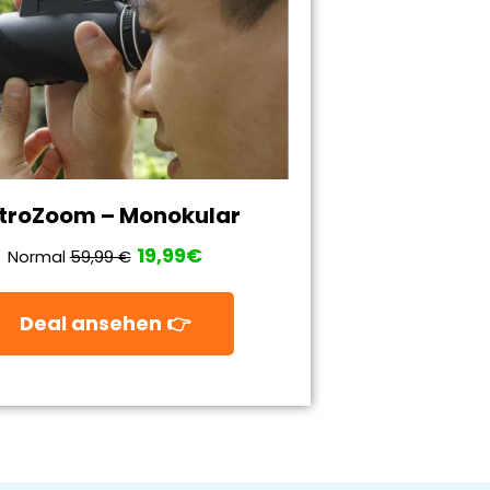
troZoom – Monokular
19,99€
Normal
59,99 €
Deal ansehen 👉