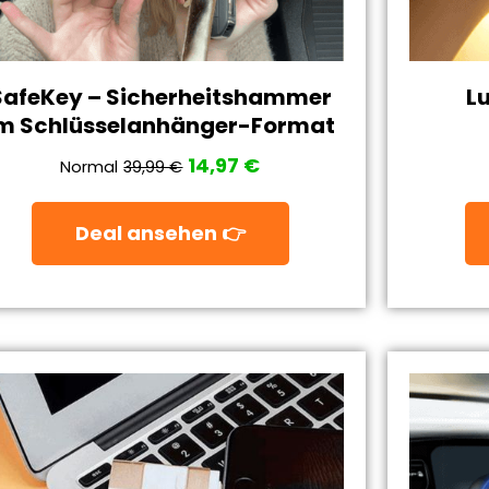
SafeKey – Sicherheitshammer
L
m Schlüsselanhänger-Format
14,97 €
Normal
39,99 €
Deal ansehen 👉