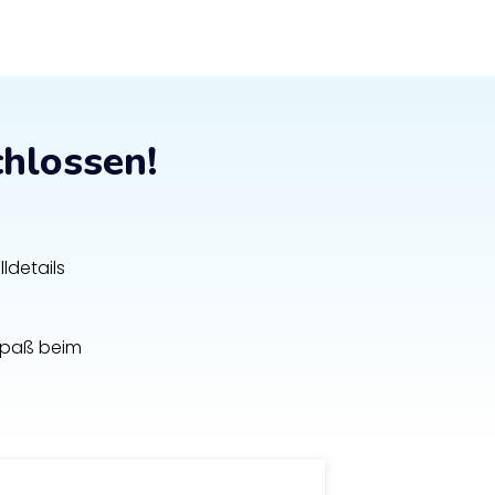
chlossen!
ldetails
Spaß beim