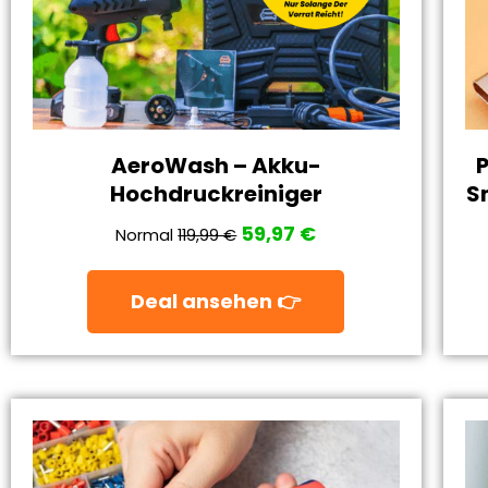
AeroWash – Akku-
Hochdruckreiniger
S
59,97 €
Normal
119,99 €
Deal ansehen 👉