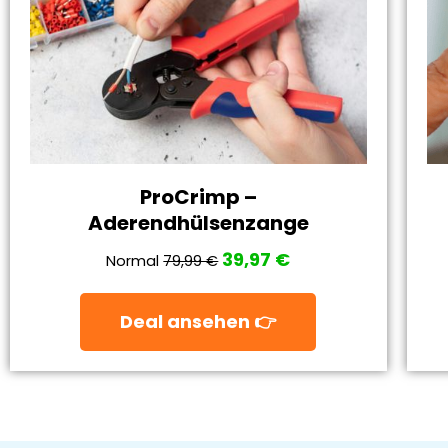
ProCrimp –
Aderendhülsenzange
39,97 €
Normal
79,99 €
Deal ansehen 👉