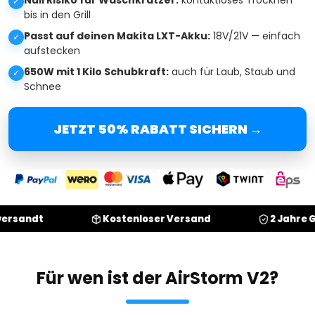
Null Risiko für Waschkratzer:
kontaktloses Trocknen
✓
bis in den Grill
Passt auf deinen Makita LXT-Akku:
18V/21V — einfach
✓
aufstecken
650W mit 1 Kilo Schubkraft:
auch für Laub, Staub und
✓
Schnee
JETZT 50% RABATT SICHERN →
Kostenloser Versand
2 Jahre Garantie
Für wen ist der AirStorm V2?