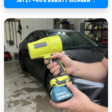
JETZT –50% RABATT SICHERN →