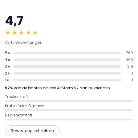
4,7
★★★★★
1.347 Bewertungen
5★
760
4★
460
3★
219
2★
3
1★
1
97%
van de klanten beveelt AirStorm V2 aan bij vrienden
Trockenkraft
Kratzerfreies Ergebnis
Bedienkomfort
Bewertung schreiben