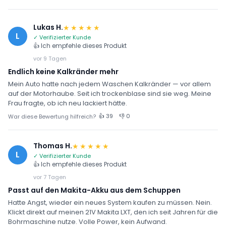
Lukas H.
★★★★★
L
✓ Verifizierter Kunde
👍 Ich empfehle dieses Produkt
vor 9 Tagen
Endlich keine Kalkränder mehr
Mein Auto hatte nach jedem Waschen Kalkränder — vor allem
auf der Motorhaube. Seit ich trockenblase sind sie weg. Meine
Frau fragte, ob ich neu lackiert hätte.
👍 39
👎 0
War diese Bewertung hilfreich?
Thomas H.
★★★★★
L
✓ Verifizierter Kunde
👍 Ich empfehle dieses Produkt
vor 7 Tagen
Passt auf den Makita-Akku aus dem Schuppen
Hatte Angst, wieder ein neues System kaufen zu müssen. Nein.
Klickt direkt auf meinen 21V Makita LXT, den ich seit Jahren für die
Bohrmaschine nutze. Volle Power, kein Aufwand.