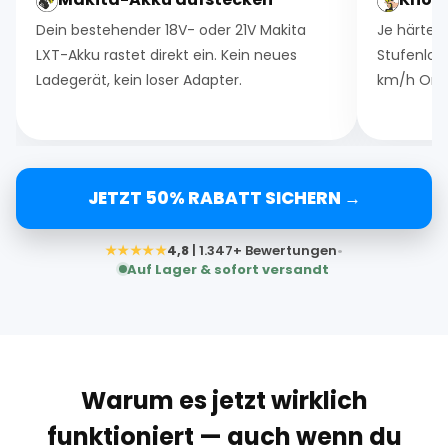
Dein bestehender 18V- oder 21V Makita
Je härter
LXT-Akku rastet direkt ein. Kein neues
Stufenlos 
Ladegerät, kein loser Adapter.
km/h Orkan
JETZT 50% RABATT SICHERN →
★★★★★
4,8
| 1.347+ Bewertungen
•
Auf Lager & sofort versandt
Warum es jetzt wirklich
funktioniert — auch wenn du