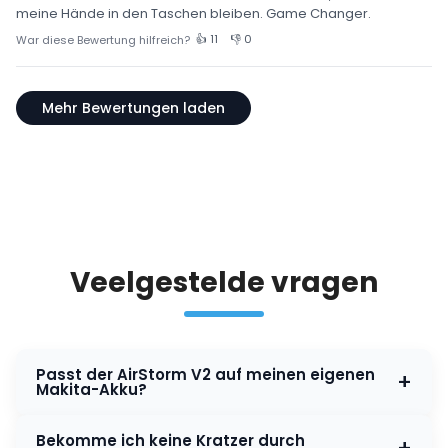
meine Hände in den Taschen bleiben. Game Changer.
👍 11
👎 0
War diese Bewertung hilfreich?
Mehr Bewertungen laden
Veelgestelde vragen
Passt der AirStorm V2 auf meinen eigenen
+
Makita-Akku?
Ja, der Bläser ist kompatibel mit allen Makita LXT 18V-
Bekomme ich keine Kratzer durch
+