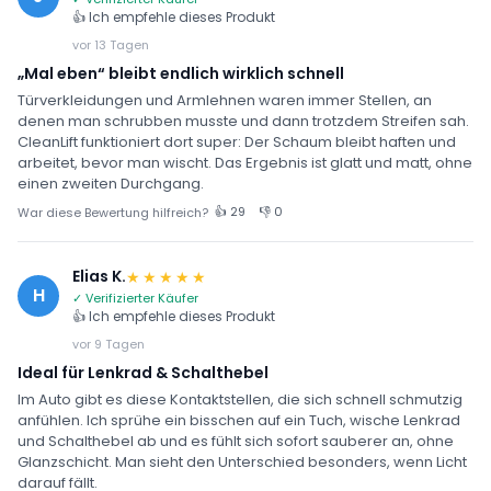
👍 Ich empfehle dieses Produkt
vor 13 Tagen
„Mal eben“ bleibt endlich wirklich schnell
Türverkleidungen und Armlehnen waren immer Stellen, an
denen man schrubben musste und dann trotzdem Streifen sah.
CleanLift funktioniert dort super: Der Schaum bleibt haften und
arbeitet, bevor man wischt. Das Ergebnis ist glatt und matt, ohne
einen zweiten Durchgang.
👍 29
👎 0
War diese Bewertung hilfreich?
Elias K.
★★★★★
H
✓ Verifizierter Käufer
👍 Ich empfehle dieses Produkt
vor 9 Tagen
Ideal für Lenkrad & Schalthebel
Im Auto gibt es diese Kontaktstellen, die sich schnell schmutzig
anfühlen. Ich sprühe ein bisschen auf ein Tuch, wische Lenkrad
und Schalthebel ab und es fühlt sich sofort sauberer an, ohne
Glanzschicht. Man sieht den Unterschied besonders, wenn Licht
darauf fällt.