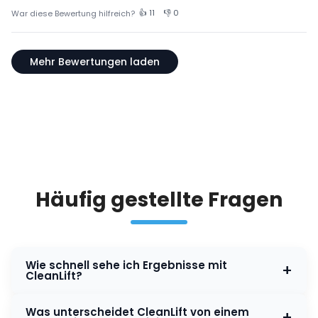
👍 11
👎 0
War diese Bewertung hilfreich?
Mehr Bewertungen laden
Häufig gestellte Fragen
Wie schnell sehe ich Ergebnisse mit
+
CleanLift?
Oft sehen Sie den Unterschied schon beim ersten
Was unterscheidet CleanLift von einem
+