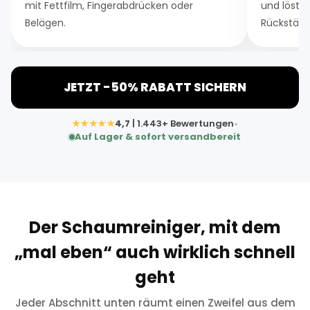
mit Fettfilm, Fingerabdrücken oder
und löst 
Belägen.
Rückständ
JETZT -50% RABATT SICHERN
★★★★★
4,7
| 1.443+ Bewertungen
•
Auf Lager & sofort versandbereit
Der Schaumreiniger, mit dem
„mal eben“ auch wirklich schnell
geht
Jeder Abschnitt unten räumt einen Zweifel aus dem