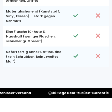
Armlehnen, Griffe)
Materialschonend (Kunststoff,
Vinyl, Fliesen) — stark gegen
Schmutz
Eine Flasche für Auto &
Haushalt (weniger Flaschen,
schneller griffbereit)
Sofort fertig ohne Putz-Routine
(kein Schrubben, kein „zweites
Mal“)
Versand
30 Tage Geld-zurück-Garantie