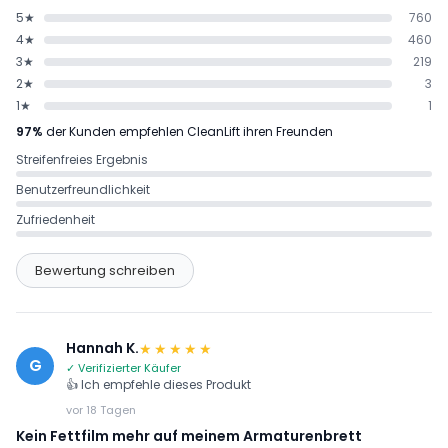
5★
760
4★
460
3★
219
2★
3
1★
1
97%
der Kunden empfehlen CleanLift ihren Freunden
Streifenfreies Ergebnis
Benutzerfreundlichkeit
Zufriedenheit
Bewertung schreiben
Hannah K.
★★★★★
G
✓ Verifizierter Käufer
👍 Ich empfehle dieses Produkt
vor 18 Tagen
Kein Fettfilm mehr auf meinem Armaturenbrett