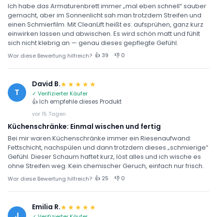
Ich habe das Armaturenbrett immer „mal eben schnell“ sauber
gemacht, aber im Sonnenlicht sah man trotzdem Streifen und
einen Schmierfilm. Mit CleanLift heißt es: aufsprühen, ganz kurz
einwirken lassen und abwischen. Es wird schön matt und fühlt
sich nicht klebrig an — genau dieses gepflegte Gefühl.
👍 39
👎 0
War diese Bewertung hilfreich?
David B.
★★★★★
T
✓ Verifizierter Käufer
👍 Ich empfehle dieses Produkt
vor 15 Tagen
Küchenschränke: Einmal wischen und fertig
Bei mir waren Küchenschränke immer ein Riesenaufwand:
Fettschicht, nachspülen und dann trotzdem dieses „schmierige“
Gefühl. Dieser Schaum haftet kurz, löst alles und ich wische es
ohne Streifen weg. Kein chemischer Geruch, einfach nur frisch.
👍 25
👎 0
War diese Bewertung hilfreich?
Emilia R.
★★★★★
J
✓ Verifizierter Käufer