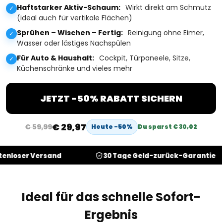
Haftstarker Aktiv-Schaum:
Wirkt direkt am Schmutz
✓
(ideal auch für vertikale Flächen)
Sprühen – Wischen – Fertig:
Reinigung ohne Eimer,
✓
Wasser oder lästiges Nachspülen
Für Auto & Haushalt:
Cockpit, Türpaneele, Sitze,
✓
Küchenschränke und vieles mehr
JETZT -50% RABATT SICHERN
€ 29,97
€ 59,99
Heute -50%
Du sparst € 30,02
Versand
30 Tage Geld-zurück-Garantie
Ideal für das schnelle Sofort-
Ergebnis