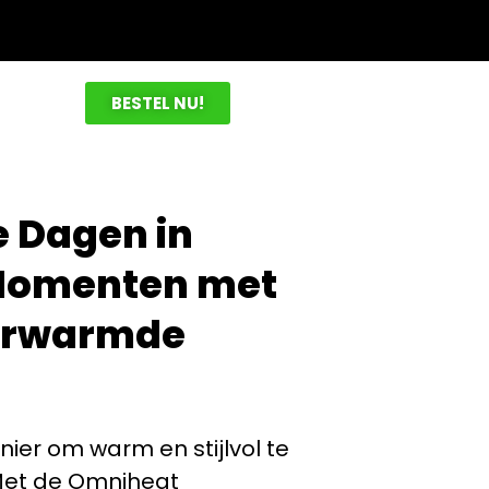
BESTEL NU!
 Dagen in
Momenten met
erwarmde
ier om warm en stijlvol te
 Met de Omniheat