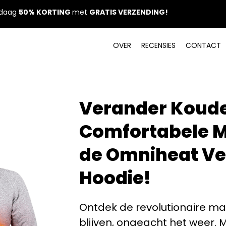
daag
50% KORTING
met
GRATIS VERZENDING
!
OVER
RECENSIES
CONT
ACT
Verander Koude
Comfortabele 
de Omniheat V
Hoodie!
Ontdek de revolutionaire man
blijven, ongeacht het weer.