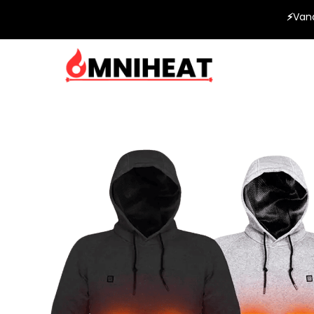
⚡
Van