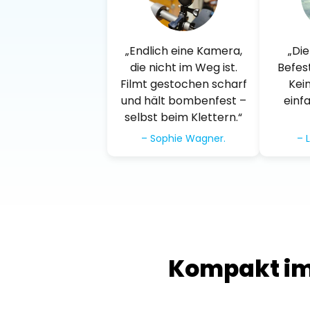
„Endlich eine Kamera,
„Di
die nicht im Weg ist.
Befest
Filmt gestochen scharf
Kei
und hält bombenfest –
einf
selbst beim Klettern.“
– Sophie Wagner.
– 
Kompakt im 