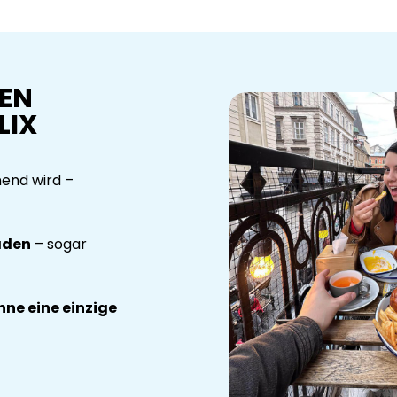
DEN
LIX
nend wird –
aden
– sogar
hne eine einzige