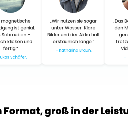
e magnetische
„Wir nutzen sie sogar
„Das B
igung ist genial.
unter Wasser. Klare
den M
n Schrauben –
Bilder und der Akku hält
gen
ach klicken und
erstaunlich lange.“
trotz
fertig.“
Vid
– Katharina Braun.
Lukas Schäfer.
– 
Format, groß in der Leist