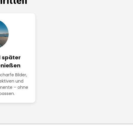
ritten
 später
enießen
harfe Bilder,
ektiven und
mente – ohne
passen.