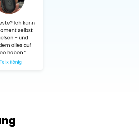
este? Ich kann
oment selbst
ießen – und
dem alles auf
eo haben.“
Felix König.
ung