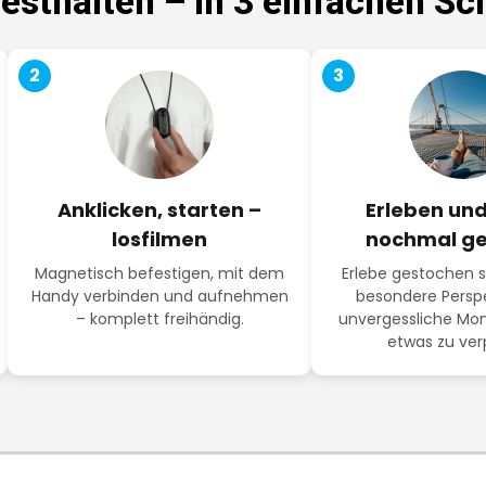
sthalten – in 3 einfachen Sch
2
3
Anklicken, starten –
Erleben und
losfilmen
nochmal g
Magnetisch befestigen, mit dem
Erlebe gestochen sc
Handy verbinden und aufnehmen
besondere Persp
– komplett freihändig.
unvergessliche Mo
etwas zu ver