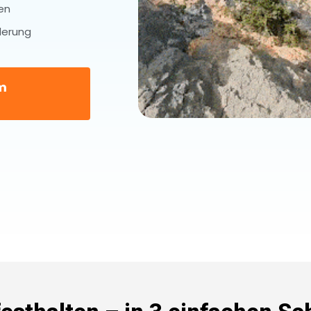
en
derung
em