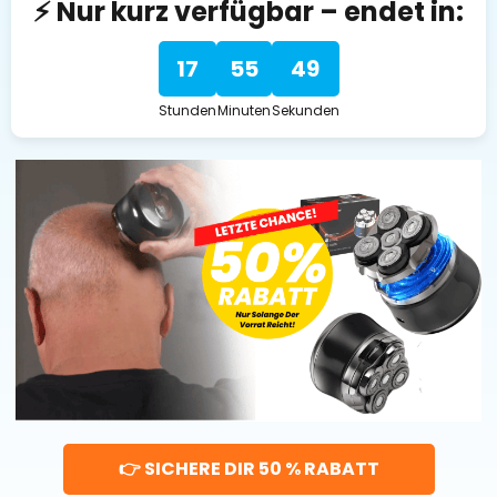
⚡ Nur kurz verfügbar – endet in:
17
55
48
Stunden
Minuten
Sekunden
👉 SICHERE DIR 50 % RABATT