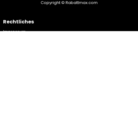
Copyright © Rabattmax.com
Rechtliches
Impressum
★★★★★
4.7
Datenschutzerklärung
Voco Air 2.0 – Unsichtbare Hörhilfe
AGB
Zahlungsmethoden
Kontakt
Bestellung & Versand
Widerrufsbelehrung
Versand & Lieferung
Kundenservice
055-7410000
Support@rabattmax.com