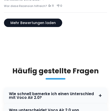
👍 11
👎 0
War diese Rezension hilfreich?
Mehr Bewertungen laden
Häufig gestellte Fragen
Wie schnell bemerke ich einen Unterschied
+
mit Voco Air 2.0?
Oft bemerken Sie den Unterschied sofort in
Was unterscheidet Voco Air 2.0 von