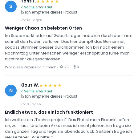
Hans F.
★★★★★
S
✓ Verifizierter Kauf
👍 Ich empfehle dieses Produkt
Vor 13 Tagen
Weniger Chaos an belebten Orten
Im Supermarkt oder auf Geburtstagen habe ich durch den Lärm
schnell den Faden verloren. Das hier dämpft das Gemurmel,
sodass Stimmen besser durchkommen. Ich bin nach einem
Nachmittag unter Menschen weniger erschöpft und fühle mich
nicht mehr ausgeschlossen.
👍 29
👎 0
War diese Rezension hilfreich?
Klaus W.
★★★★★
N
✓ Verifizierter Kauf
👍 Ich empfehle dieses Produkt
Vor 9 Tagen
Endlich etwas, das einfach funktioniert
Ich wollte kein „Technikprojekt“. Das Etui ist mein Fixpunkt: offen =
an, zu = aus. Und beim Akku muss ich nicht planen; ich trage sie
den ganzen Tag und lege sie abends zurück. Seitdem frage ich
viel seltener „Wie bitte?“.