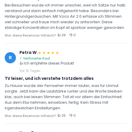
Bei Besuchen wurde ich immer unsicher, weil ich Sätze nur halb
verstand und dann einfach mitgelacht habe. Besonders bei
Hintergrundgeräuschen. Mit Voco Air 2.0 erfasse ich Stimmen
viel schneller und traue mich wieder zu antworten. Diese
ständige Konzentration im Kopf ist spürbar weniger geworden.
👍 39
👎 0
War diese Rezension hilfreich?
Petra W.
★★★★★
R
✓ Verifizierter Kauf
👍 Ich empfehle dieses Produkt
Vor 15 Tagen
TV leiser, und ich verstehe trotzdem alles
Zu Hause wurde der Fernseher immer lauter, was für Unmut
sorgte. Jetzt kann die Lautstärke runter und die Worte bleiben
klar, auch bei leisen Stimmen. Toll ist vor allem die Einfachheit:
Aus dem Etui nehmen, einsetzen, fertig. Kein Stress mit
irgendwelchen Einstellungen.
👍 25
👎 0
War diese Rezension hilfreich?