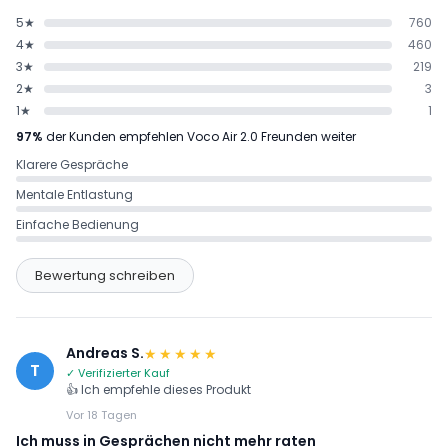
5★
760
4★
460
3★
219
2★
3
1★
1
97%
der Kunden empfehlen Voco Air 2.0 Freunden weiter
Klarere Gespräche
Mentale Entlastung
Einfache Bedienung
Bewertung schreiben
Andreas S.
★★★★★
T
✓ Verifizierter Kauf
👍 Ich empfehle dieses Produkt
Vor 18 Tagen
Ich muss in Gesprächen nicht mehr raten