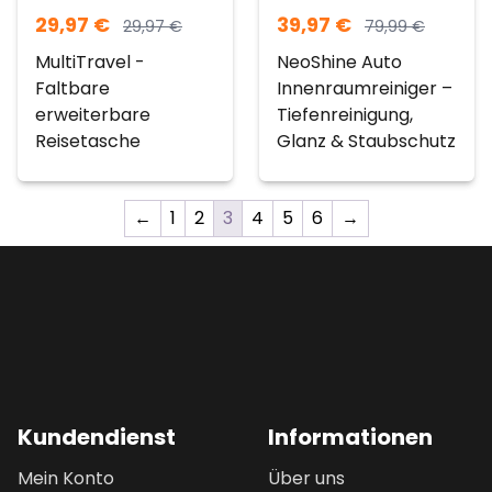
29,97
€
39,97
€
29,97
€
79,99
€
MultiTravel -
NeoShine Auto
Faltbare
Innenraumreiniger –
erweiterbare
Tiefenreinigung,
Reisetasche
Glanz & Staubschutz
←
1
2
3
4
5
6
→
Kundendienst
Informationen
Mein Konto
Über uns