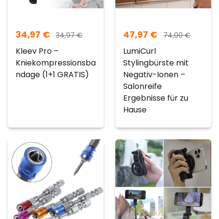
34,97
€
47,97
€
34,97
€
74,00
€
Kleev Pro –
LumiCurl
Kniekompressionsba
Stylingbürste mit
ndage (1+1 GRATIS)
Negativ-Ionen –
Salonreife
Ergebnisse für zu
Hause