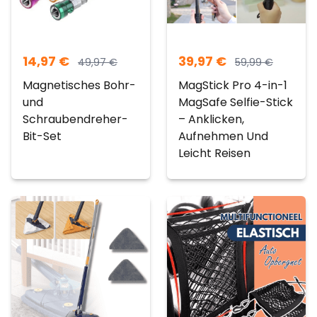
14,97
€
39,97
€
49,97
€
59,99
€
Magnetisches Bohr-
MagStick Pro 4-in-1
und
MagSafe Selfie-Stick
Schraubendreher-
– Anklicken,
Bit-Set
Aufnehmen Und
Leicht Reisen