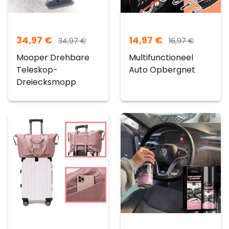
34,97
€
14,97
€
34,97
€
16,97
€
Mooper Drehbare
Multifunctioneel
Teleskop-
Auto Opbergnet
Dreiecksmopp