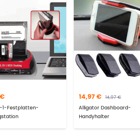
€
14,97
€
14,97
€
n-1-Festplatten-
Alligator Dashboard-
station
Handyhalter