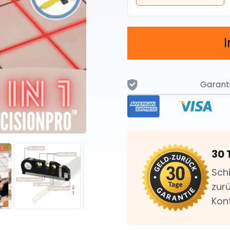
Garant
30 
Sch
zurü
Kon