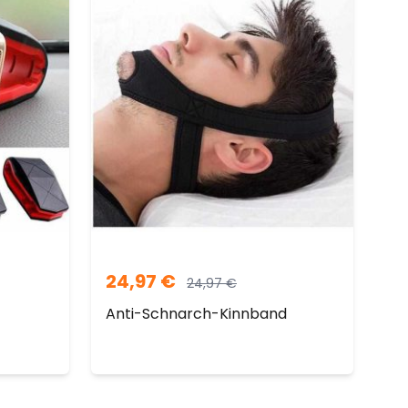
24,97
€
24,97
€
Anti-Schnarch-Kinnband