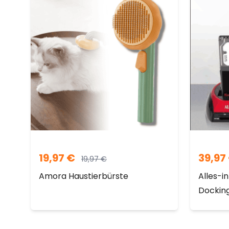
19,97
€
39,97
19,97
€
Amora Haustierbürste
Alles-i
Docking