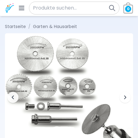
Zum Inhalt springen
0
Suche nach:
Startseite
/
Garten & Hausarbeit