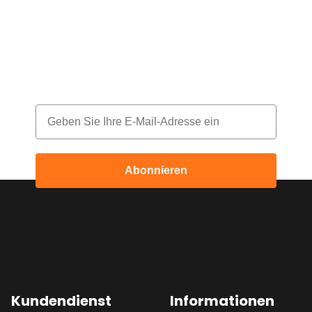
deine Bestellung!
Melde dich für unseren Newsletter an
und erhalte jeden Monat einen Rabatt
Email
Abonnieren
Kundendienst
Informationen