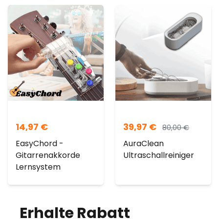
14,97
€
39,97
€
80,00
€
EasyChord -
AuraClean
Gitarrenakkorde
Ultraschallreiniger
Lernsystem
Erhalte Rabatt
auf