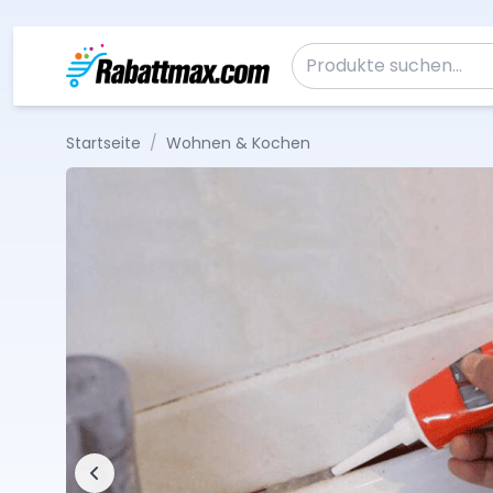
Zum Inhalt springen
Suche nach:
Startseite
/
Wohnen & Kochen