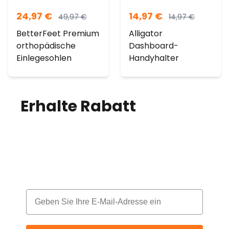
24,97
€
14,97
€
49,97
€
14,97
€
BetterFeet Premium
Alligator
orthopädische
Dashboard-
Einlegesohlen
Handyhalter
Erhalte Rabatt
auf
deine Bestellung!
Melde dich für unseren Newsletter an
und erhalte jeden Monat einen Rabatt
Email