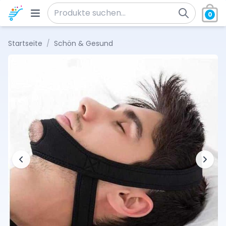
Zum Inhalt springen
0
Suche nach:
Startseite
/
Schön & Gesund