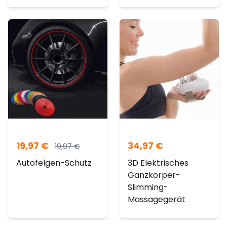
19,97
€
34,97
€
19,97
€
Autofelgen-Schutz
3D Elektrisches
Ganzkörper-
Slimming-
Massagegerät