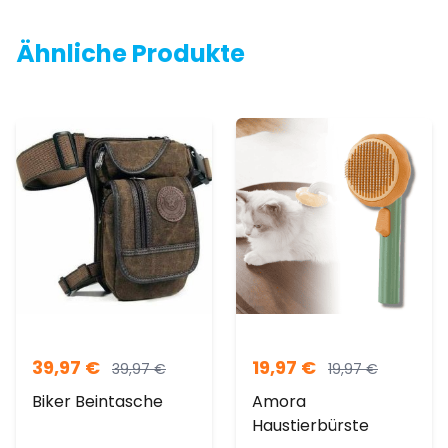
Ähnliche Produkte
39,97
€
19,97
€
39,97
€
19,97
€
Biker Beintasche
Amora
Haustierbürste