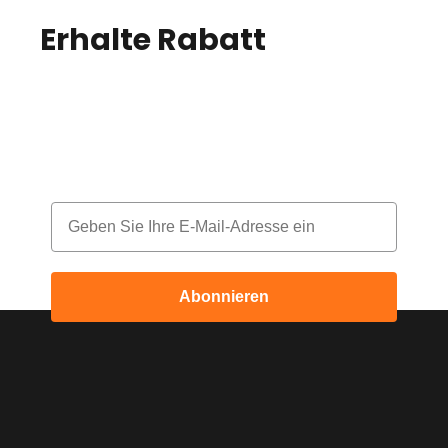
Erhalte Rabatt
auf
deine Bestellung!
Melde dich für unseren Newsletter an
und erhalte jeden Monat einen Rabatt
Email
Abonnieren