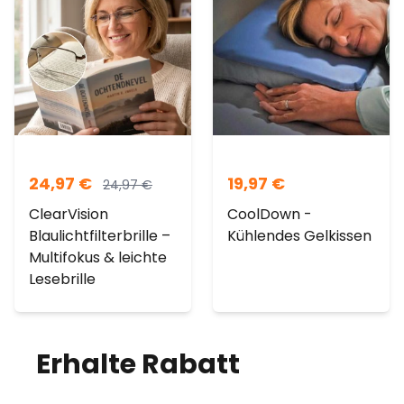
24,97
€
19,97
€
24,97
€
ClearVision
CoolDown -
Blaulichtfilterbrille –
Kühlendes Gelkissen
Multifokus & leichte
Lesebrille
Erhalte Rabatt
auf
deine Bestellung!