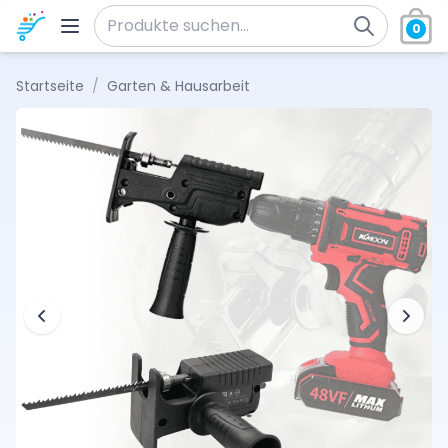
Zum Inhalt springen
0
Suche nach:
Startseite
/
Garten & Hausarbeit