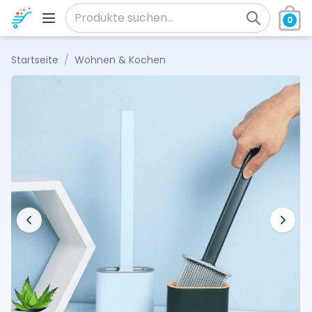
Zum Inhalt springen
0
Suche nach:
Startseite
/
Wohnen & Kochen