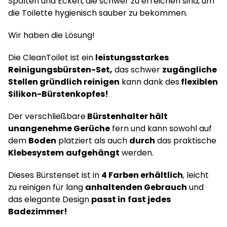
Spalten und Ecken, die schwer zu erreichen sind, um
die Toilette hygienisch sauber zu bekommen.
Wir haben die Lösung!
Die CleanToilet ist ein
leistungsstarkes
Reinigungsbürsten-Set,
das schwer
zugängliche
Stellen gründlich reinigen
kann dank des
flexiblen
Silikon-Bürstenkopfes!
Der verschließbare
Bürstenhalter hält
unangenehme Gerüche
fern und kann sowohl auf
dem
Boden
platziert als auch
durch
das praktische
Klebesystem
aufgehängt
werden.
Dieses Bürstenset ist in
4 Farben erhältlich
, leicht
zu reinigen für lang
anhaltenden Gebrauch
und
das elegante Design
passt in
fast jedes
Badezimmer!