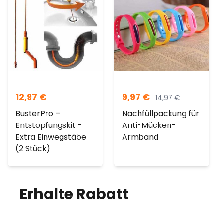
12,97
€
9,97
€
14,97
€
BusterPro –
Nachfüllpackung für
Entstopfungskit -
Anti-Mücken-
Extra Einwegstäbe
Armband
(2 Stück)
Erhalte Rabatt
auf
deine Bestellung!