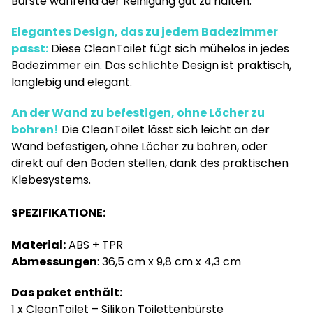
Bürste während der Reinigung gut zu halten.
Elegantes Design, das zu jedem Badezimmer
passt:
Diese CleanToilet fügt sich mühelos in jedes
Badezimmer ein. Das schlichte Design ist praktisch,
langlebig und elegant.
An der Wand zu befestigen, ohne Löcher zu
bohren!
Die CleanToilet lässt sich leicht an der
Wand befestigen, ohne Löcher zu bohren, oder
direkt auf den Boden stellen, dank des praktischen
Klebesystems.
SPEZIFIKATIONE:
Material:
ABS + TPR
Abmessungen
: 36,5 cm x 9,8 cm x 4,3 cm
Das paket enthält:
1 x CleanToilet – Silikon Toilettenbürste