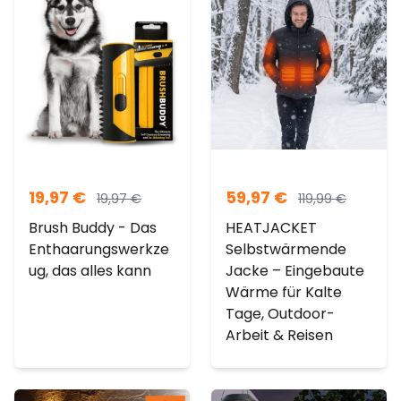
19,97
€
59,97
€
19,97
€
119,99
€
Brush Buddy - Das
HEATJACKET
Enthaarungswerkze
Selbstwärmende
ug, das alles kann
Jacke – Eingebaute
Wärme für Kalte
Tage, Outdoor-
Arbeit & Reisen