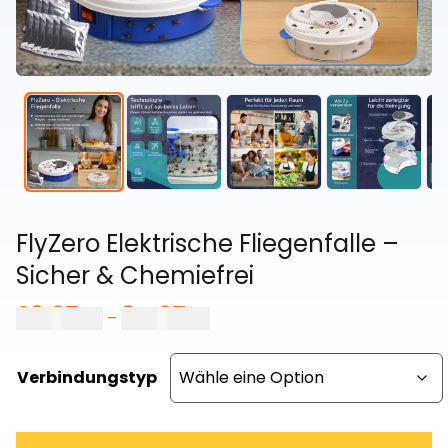
FlyZero Elektrische Fliegenfalle –
Sicher & Chemiefrei
29,97
€
34,97
€
Preisspanne:
–
29,97 €
bis
Verbindungstyp
34,97 €