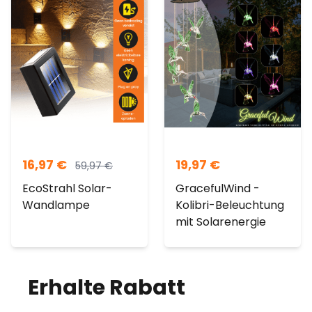
16,97
€
19,97
€
59,97
€
EcoStrahl Solar-
GracefulWind -
Wandlampe
Kolibri-Beleuchtung
mit Solarenergie
Erhalte Rabatt
auf