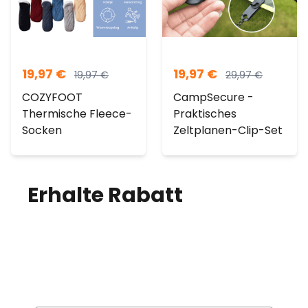
19,97
€
19,97
€
19,97
€
29,97
€
COZYFOOT
CampSecure -
Thermische Fleece-
Praktisches
Socken
Zeltplanen-Clip-Set
Erhalte Rabatt
auf
deine Bestellung!
Melde dich für unseren Newsletter an
und erhalte jeden Monat einen Rabatt