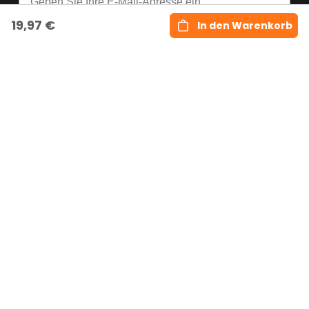
19,97 €
In den Warenkorb
Abonnieren
Copyright © RabattMax.com
Paxtonstraat 3 N, Box
+31557410000 |
C6716, 8013RP, Zwolle,
support@rabattmax.com
Niederlande