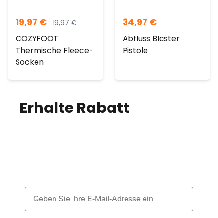
19,97
€
34,97
€
19,97
€
COZYFOOT
Abfluss Blaster
Thermische Fleece-
Pistole
Socken
Erhalte Rabatt
auf
deine Bestellung!
Melde dich für unseren Newsletter an
und erhalte jeden Monat einen Rabatt
Email