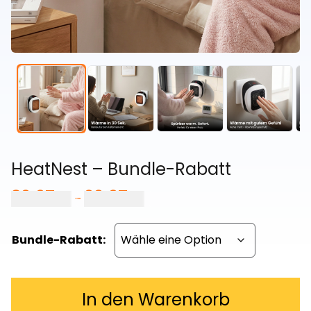
HeatNest – Bundle-Rabatt
39,97
€
99,97
€
Preisspanne:
–
39,97 €
bis
Bundle-Rabatt:
99,97 €
In den Warenkorb