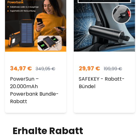
34,97
€
29,97
€
349,95
€
199,99
€
PowerSun –
SAFEKEY - Rabatt-
20.000mAh
Bündel
Powerbank Bundle-
Rabatt
Erhalte Rabatt
auf