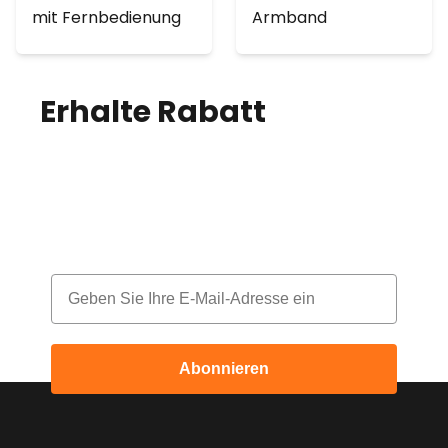
mit Fernbedienung
Armband
Erhalte Rabatt
auf
deine Bestellung!
Melde dich für unseren Newsletter an
und erhalte jeden Monat einen Rabatt
Email
Abonnieren