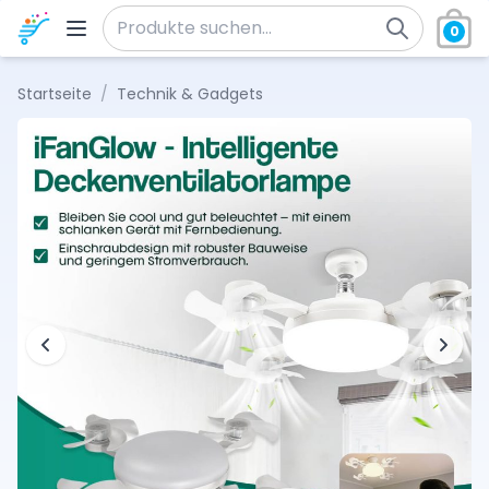
Zum Inhalt springen
0
Suche nach:
Startseite
/
Technik & Gadgets