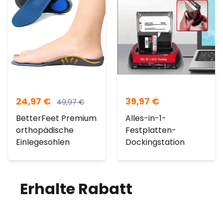
24,97
€
39,97
€
49,97
€
BetterFeet Premium
Alles-in-1-
orthopädische
Festplatten-
Einlegesohlen
Dockingstation
Erhalte Rabatt
auf
deine Bestellung!