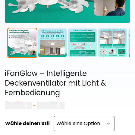
iFanGlow – Intelligente
Deckenventilator mit Licht &
Fernbedienung
34,97
€
44,97
€
Preisspanne:
–
34,97 €
bis
Wähle deinen Stil
44,97 €