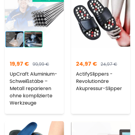
19,97
€
24,97
€
99,99
€
24,97
€
UpCraft Aluminium-
ActifySlippers -
Schweißstäbe –
Revolutionäre
Metall reparieren
Akupressur-Slipper
ohne komplizierte
Werkzeuge