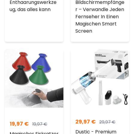
Enthaarungswerkze
Bildschirmempfänge
ug, das alles kann
r – Verwandle Jeden
Fernseher In Einen
Magischen Smart
Screen
29,97
€
29,97
€
19,97
€
19,97
€
Dustic - Premium
Magischer Eiskratzer