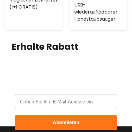
USB-
(1+1 GRATIS)
wiederaufladbarer
Handstaubsauger
Erhalte Rabatt
auf
deine Bestellung!
Melde dich für unseren Newsletter an
und erhalte jeden Monat einen Rabatt
Email
Abonnieren