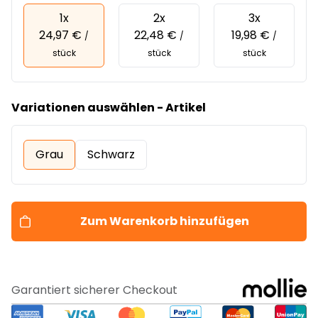
1x
2x
3x
24,97 €
22,48 €
19,98 €
/
/
/
stück
stück
stück
Variationen auswählen - Artikel
Grau
Schwarz
Zum Warenkorb hinzufügen
Garantiert sicherer Checkout