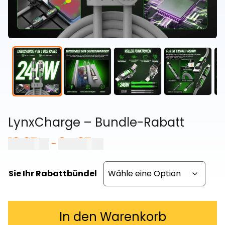
LynxCharge – Bundle-Rabatt
19,97
€
64,97
€
Preisspanne:
–
19,97 €
bis
Sie Ihr Rabattbündel
64,97 €
In den Warenkorb