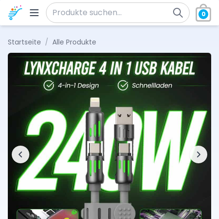
Zum Inhalt springen
0
Suche nach:
Startseite
/
Alle Produkte