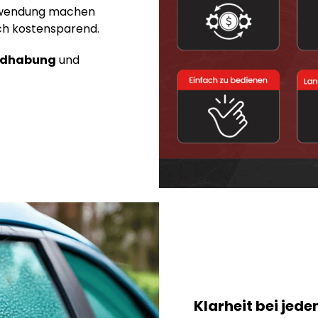
 Anwendung machen
uch kostensparend.
ndhabung
und
Klarheit bei jed