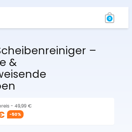
0
cheibenreiniger –
e &
weisende
ben
reis -
49,99 €
 €
-50%