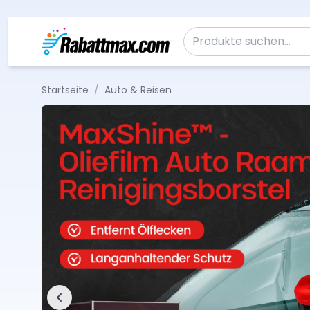
Zum Inhalt springen
Suche nach:
Startseite
/
Auto & Reisen