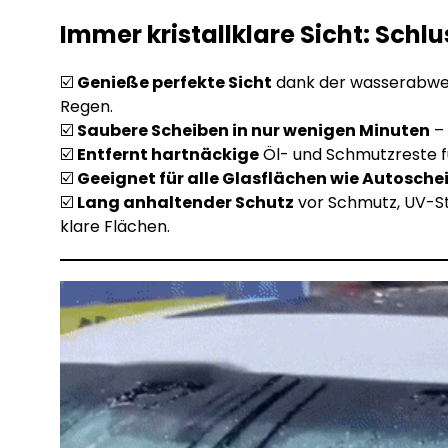
Immer
kristallklare Sicht
: Schl
☑️
Genieße perfekte Sicht
dank der wasserabwei
Regen.
☑️
Saubere Scheiben in nur wenigen Minuten
– 
☑️
Entfernt hartnäckige
Öl- und Schmutzreste für
☑️
Geeignet für alle Glasflächen wie Autosche
☑️
Lang anhaltender Schutz
vor Schmutz, UV-St
klare Flächen.