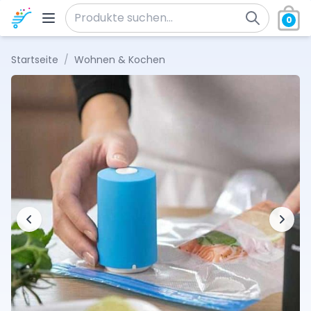
Zum Inhalt springen
0
Suche nach:
Startseite
/
Wohnen & Kochen