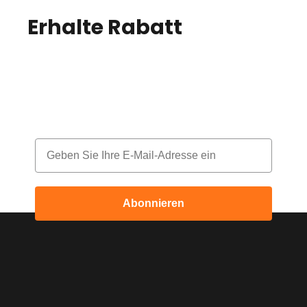
Erhalte Rabatt
auf
deine Bestellung!
Melde dich für unseren Newsletter an
und erhalte jeden Monat einen Rabatt
Email
Abonnieren