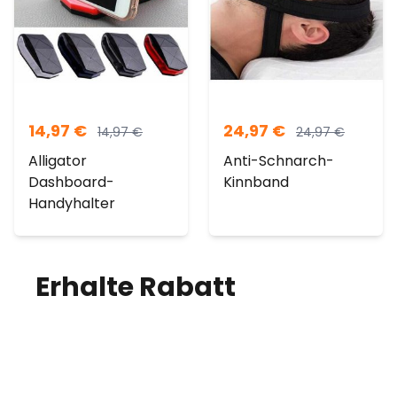
14,97
€
24,97
€
14,97
€
24,97
€
Alligator
Anti-Schnarch-
Dashboard-
Kinnband
Handyhalter
Erhalte Rabatt
auf
deine Bestellung!
Melde dich für unseren Newsletter an
und erhalte jeden Monat einen Rabatt