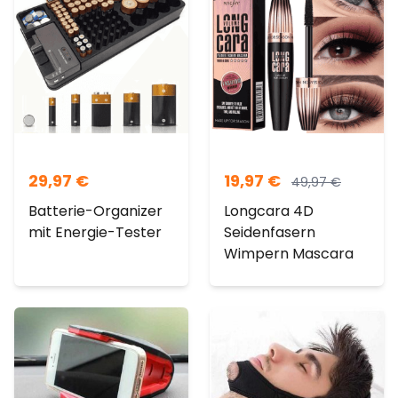
29,97
€
19,97
€
49,97
€
Batterie-Organizer
Longcara 4D
mit Energie-Tester
Seidenfasern
Wimpern Mascara