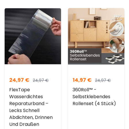
24,97
€
14,97
€
24,97
€
24,97
€
FlexTape
360Roll™ -
Wasserdichtes
Selbstklebendes
Reparaturband –
Rollenset (4 Stück)
Lecks Schnell
Abdichten, Drinnen
Und Draußen