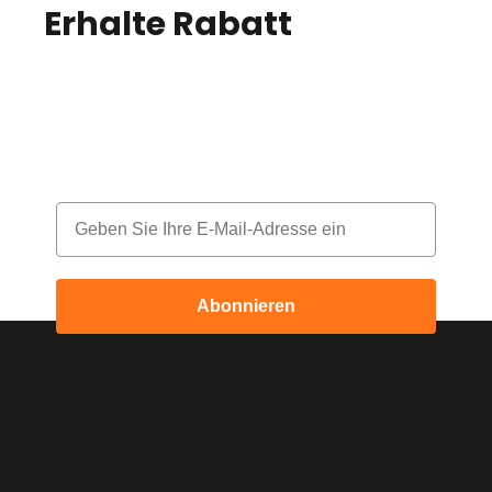
Erhalte Rabatt
auf
deine Bestellung!
Melde dich für unseren Newsletter an
und erhalte jeden Monat einen Rabatt
Email
Abonnieren