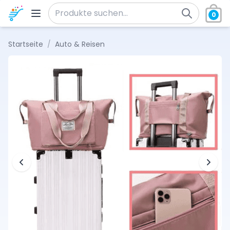
Zum Inhalt springen
0
Suche nach:
Startseite
/
Auto & Reisen