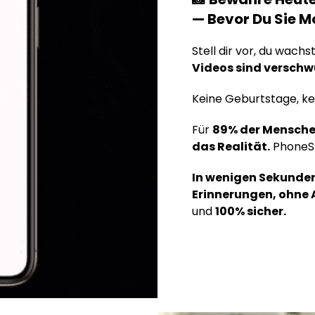
— Bevor Du Sie M
Stell dir vor, du wach
Videos sind versch
Keine Geburtstage, ke
Für
89% der Menschen
das Realität.
PhoneSti
In wenigen Sekunden 
Erinnerungen, ohne 
und
100% sicher.