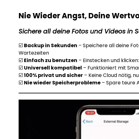
Nie Wieder Angst, Deine Wertvo
Sichere all deine Fotos und Videos in
☑️
Backup in Sekunden
– Speichere all deine Fot
Wartezeiten
☑️
Einfach zu benutzen
– Einstecken und klicken:
☑️
Universell kompatibel
– Funktioniert mit Sm
☑️
100% privat und sicher
– Keine Cloud nötig, nu
☑️
Nie wieder Speicherprobleme
– Spare teure 