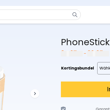
PhoneStick
34,97
€
69,95
€
–
Kortingsbundel
Garant