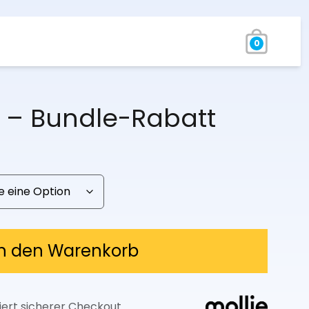
0
 – Bundle-Rabatt
Preisspanne:
34,97 €
bis
69,95 €
In den Warenkorb
iert sicherer Checkout