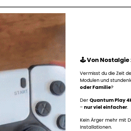
🕹️ Von Nostalgi
Vermisst du die Zeit 
Modulen und stunden
oder Familie
?
Der
Quantum Play 4
–
nur viel einfacher
.
Kein Ärger mehr mit D
Installationen.