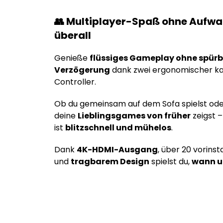
👥 Multiplayer-Spaß ohne Aufwan
überall
Genieße
flüssiges Gameplay ohne spür
Verzögerung
dank zwei ergonomischer ka
Controller.
Ob du gemeinsam auf dem Sofa spielst ode
deine
Lieblingsgames von früher
zeigst –
ist
blitzschnell und mühelos
.
Dank
4K-HDMI-Ausgang
, über 20 vorins
und
tragbarem Design
spielst du,
wann u