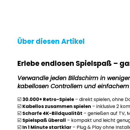
Über diesen Artikel
Erlebe endlosen Spielspaß – ga
Verwandle jeden Bildschirm in wenige
kabellosen Controllern und einfachem 
☑️
30.000+ Retro-Spiele
– direkt spielen, ohne 
☑️
Kabellos zusammen spielen
– inklusive 2 ko
☑️
Scharfe 4K-Bildqualität
– genießen auf TV, M
☑️
Spielspaß überall
– kompakt und leicht genu
☑️
In 1 Minute startklar
– Plug & Play ohne Instal