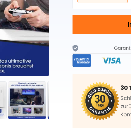
Garant
30 
Sch
zurü
Kon