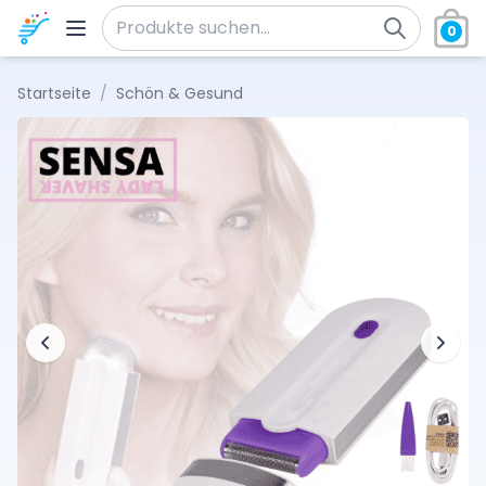
Zum Inhalt springen
0
Suche nach:
Startseite
/
Schön & Gesund