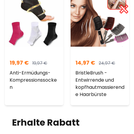
19,97
€
14,97
€
19,97
€
24,97
€
Anti-Ermüdungs-
BristleBrush -
Kompressionssocke
Entwirrende und
n
kopfhautmassierend
e Haarbürste
Erhalte Rabatt
auf
deine Bestellung!