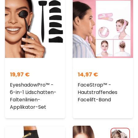
19,97
€
14,97
€
EyeshadowPro™ -
FaceStrap™ -
6-in-1 Lidschatten-
Hautstraffendes
Faltenlinien-
Facelift-Band
Applikator-Set