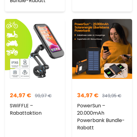
Bundle-Rabatt
24,97
€
34,97
€
99,97
€
349,95
€
SWiFFLE –
PowerSun –
Rabattaktion
20.000mAh
Powerbank Bundle-
Rabatt