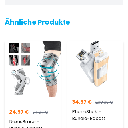
Ähnliche Produkte
34,97
€
209,85
€
24,97
€
PhoneStick –
54,97
€
Bundle-Rabatt
NexusBrace –