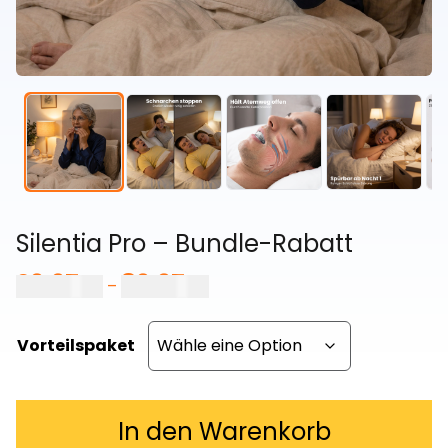
Silentia Pro – Bundle-Rabatt
29,97
€
89,97
€
Preisspanne:
–
29,97 €
bis
Vorteilspaket
89,97 €
In den Warenkorb