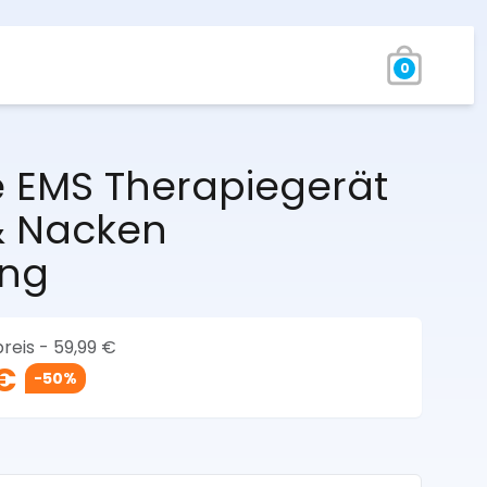
0
 EMS Therapiegerät
& Nacken
ung
reis -
59,99 €
€
-50%