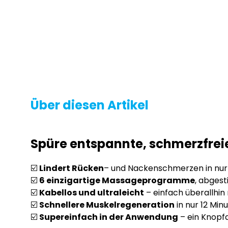
Über diesen Artikel
Spüre entspannte, schmerzfrei
☑️
Lindert Rücken
– und Nackenschmerzen in nur 
☑️
6 einzigartige Massageprogramme
, abges
☑️
Kabellos und ultraleicht
– einfach überallhi
☑️
Schnellere Muskelregeneration
in nur 12 Min
☑️
Supereinfach in der Anwendung
– ein Knopfd