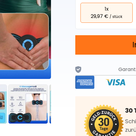
1x
29,97 €
/ stück
Garant
30 
Sch
zurü