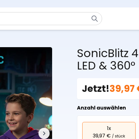
SonicBlitz 
LED & 360°
Jetzt!
39,97
Anzahl auswählen
1x
39,97 €
/ stück