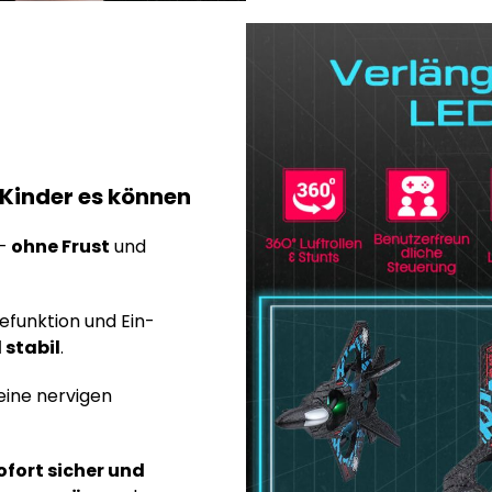
 Kinder es können
 –
ohne Frust
und
efunktion und Ein-
 stabil
.
ine nervigen
ofort sicher und