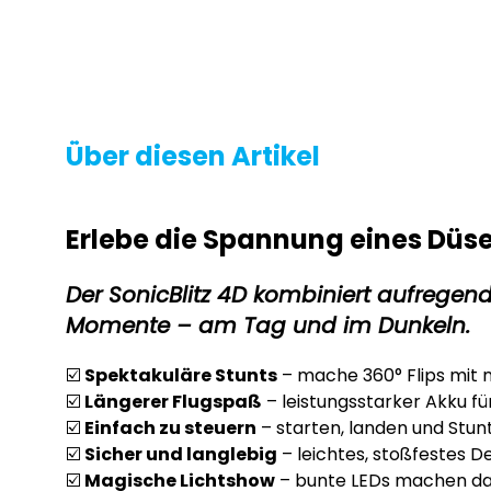
Über diesen Artikel
Erlebe die Spannung eines Düse
Der SonicBlitz 4D kombiniert aufregen
Momente – am Tag und im Dunkeln.
☑️
Spektakuläre Stunts
– mache 360° Flips mit 
☑️
Längerer Flugspaß
– leistungsstarker Akku für
☑️
Einfach zu steuern
– starten, landen und Stunt
☑️
Sicher und langlebig
– leichtes, stoßfestes D
☑️
Magische Lichtshow
– bunte LEDs machen da