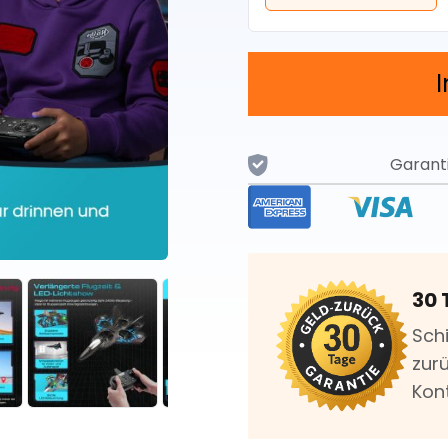
Garant
30 
Sch
zurü
Kon