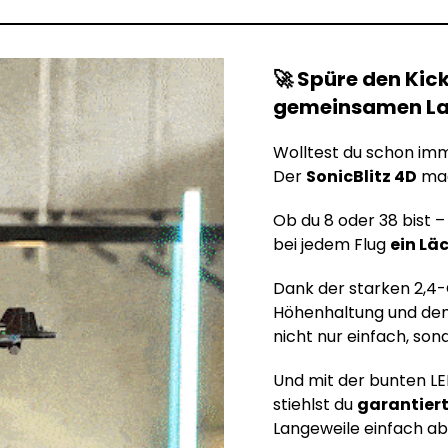
🚀 Spüre den Kic
gemeinsamen L
Wolltest du schon imme
Der
SonicBlitz 4D
mac
Ob du 8 oder 38 bist –
bei jedem Flug
ein Lä
Dank der starken 2,4
Höhenhaltung und dem 
nicht nur einfach, so
Und mit der bunten LED
stiehlst du
garantiert
Langeweile einfach ab