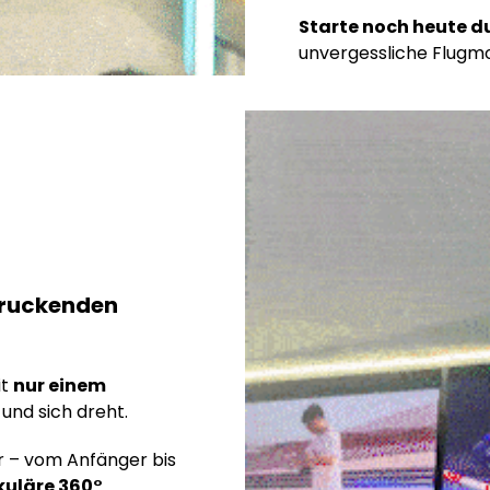
Starte noch heute d
unvergessliche Flugm
ndruckenden
it
nur einem
 und sich dreht.
r – vom Anfänger bis
kuläre 360°