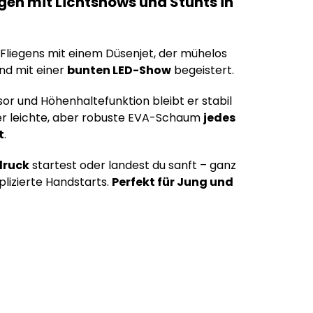
gen mit Lichtshows und Stunts in
 Fliegens mit einem Düsenjet, der mühelos
und mit einer
bunten LED-Show
begeistert.
r und Höhenhaltefunktion bleibt er stabil
der leichte, aber robuste EVA-Schaum
jedes
t
.
druck
startest oder landest du sanft – ganz
lizierte Handstarts.
Perfekt für Jung und